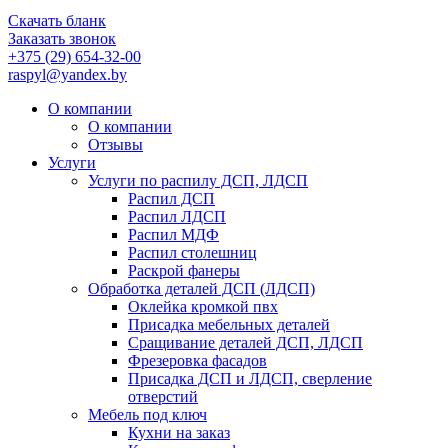
Скачать бланк
Заказать звонок
+375 (29) 654-32-00
raspyl@yandex.by
О компании
О компании
Отзывы
Услуги
Услуги по распилу ДСП, ЛДСП
Распил ДСП
Распил ЛДСП
Распил МДФ
Распил столешниц
Раскрой фанеры
Обработка деталей ДСП (ЛДСП)
Оклейка кромкой пвх
Присадка мебельных деталей
Сращивание деталей ДСП, ЛДСП
Фрезеровка фасадов
Присадка ДСП и ЛДСП, сверление
отверстий
Мебель под ключ
Кухни на заказ