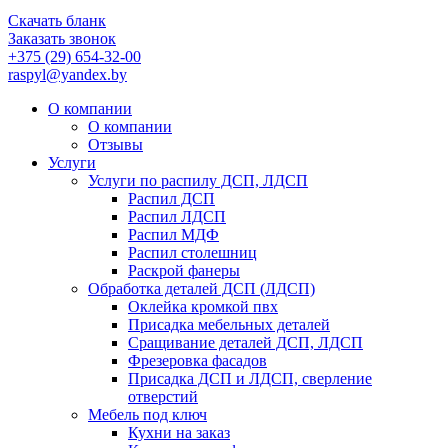
Скачать бланк
Заказать звонок
+375 (29) 654-32-00
raspyl@yandex.by
О компании
О компании
Отзывы
Услуги
Услуги по распилу ДСП, ЛДСП
Распил ДСП
Распил ЛДСП
Распил МДФ
Распил столешниц
Раскрой фанеры
Обработка деталей ДСП (ЛДСП)
Оклейка кромкой пвх
Присадка мебельных деталей
Сращивание деталей ДСП, ЛДСП
Фрезеровка фасадов
Присадка ДСП и ЛДСП, сверление
отверстий
Мебель под ключ
Кухни на заказ