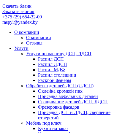
Скачать бланк
Заказать звонок
+375 (29) 654-32-00
raspyl@yandex.by
О компании
О компании
Отзывы
Услуги
Услуги по распилу ДСП, ЛДСП
Распил ДСП
Распил ЛДСП
Распил МДФ
Распил столешниц
Раскрой фанеры
Обработка деталей ДСП (ЛДСП)
Оклейка кромкой пвх
Присадка мебельных деталей
Сращивание деталей ДСП, ЛДСП
Фрезеровка фасадов
Присадка ДСП и ЛДСП, сверление
отверстий
Мебель под ключ
Кухни на заказ